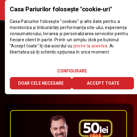
Casa Pariurilor folosește "cookie-uri"
Înregistrare
Conectare
Mergi
Casa Pariurilor folosește "cookies" și alte date pentru a
la
monitoriza și îmbunătăți performanța site-ului, experiența
conținut
consumatorului, livrarea și personalizarea serviciilor pentru
fiecare client în parte. Printr-un simplu click pe butonul
"Accept toate" îți dai acordul cu
privire la acestea
. Ai
libertatea să îți schimbi opțiunea în orice moment.
BONUS DE BUN
VENIT SPORT /
CONFIGURARE
CASINO
DOAR CELE NECESARE
ACCEPT TOATE