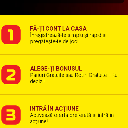
FĂ-ȚI CONT LA CASA
Înregistrează-te simplu și rapid și
pregătește-te de joc!
ALEGE-ȚI BONUSUL
Pariuri Gratuite sau Rotiri Gratuite – tu
decizi!
INTRĂ ÎN ACȚIUNE
Activează oferta preferată și intră în
acțiune!