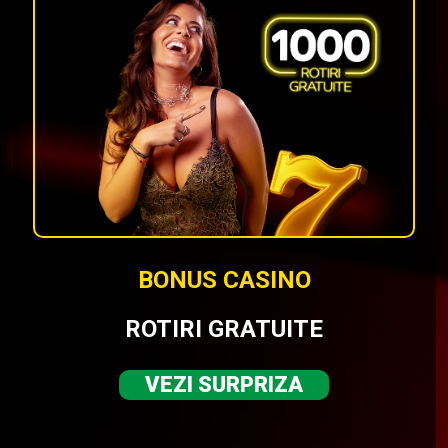
BONUS CASINO
ROTIRI GRATUITE
VEZI SURPRIZA