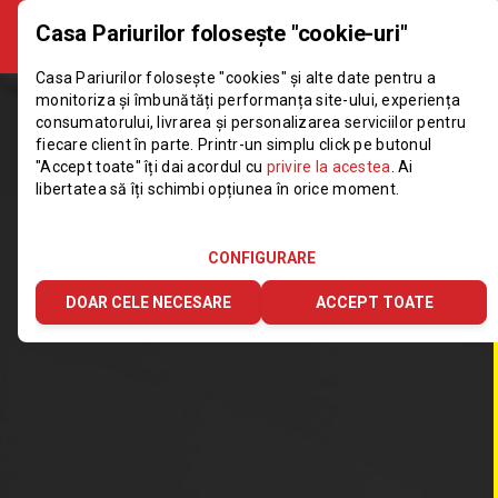
Casa Pariurilor folosește "cookie-uri"
Înregistrare
Conectare
Mergi
Casa Pariurilor folosește "cookies" și alte date pentru a
la
monitoriza și îmbunătăți performanța site-ului, experiența
conținut
consumatorului, livrarea și personalizarea serviciilor pentru
fiecare client în parte. Printr-un simplu click pe butonul
"Accept toate" îți dai acordul cu
privire la acestea
. Ai
10 ZILE DE BONUSURI
libertatea să îți schimbi opțiunea în orice moment.
50 LEI LA VERIFICAREA CONTULUI
CONFIGURARE
DOAR CELE NECESARE
ACCEPT TOATE