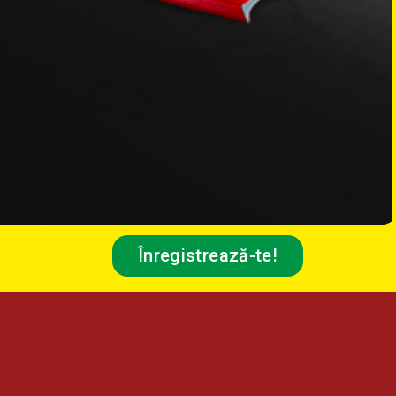
Înregistrează-te!
Retragerea câștigurilor în aceeași zi